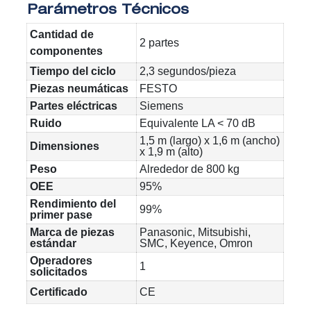
Parámetros Técnicos
Cantidad de
2 partes
componentes
Tiempo del ciclo
2,3 segundos/pieza
Piezas neumáticas
FESTO
Partes eléctricas
Siemens
Ruido
Equivalente LA < 70 dB
1,5 m (largo) x 1,6 m (ancho)
Dimensiones
x 1,9 m (alto)
Peso
Alrededor de 800 kg
OEE
95%
Rendimiento del
99%
primer pase
Marca de piezas
Panasonic, Mitsubishi,
estándar
SMC, Keyence, Omron
Operadores
1
solicitados
Certificado
CE