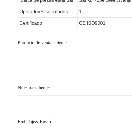
Marca de piezas estándar:
Sanki, Kobe Steel, Nanj
Operadores solicitados:
1
Certificado
CE ISO9001
Producto de venta caliente
Nuestros Clientes
Embalaje& Envío