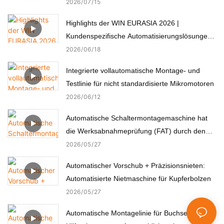
2026
07
15
Highlights der WIN EURASIA 2026 |
Kundenspezifische Automatisierungslösungen
für Elektronik, Automobil, Medizin und Motoren
2026
06
18
Integrierte vollautomatische Montage- und
Testlinie für nicht standardisierte Mikromotoren
2026
06
12
Automatische Schaltermontagemaschine hat
die Werksabnahmeprüfung (FAT) durch den
türkischen Kunden erfolgreich bestanden.
2026
05
27
Automatischer Vorschub + Präzisionsnieten:
Automatisierte Nietmaschine für Kupferbolzen
2026
05
27
Automatische Montagelinie für Buchsen des