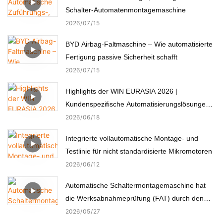
Schalter-Automatenmontagemaschine
2026
07
15
BYD Airbag-Faltmaschine – Wie automatisierte
Fertigung passive Sicherheit schafft
2026
07
15
Highlights der WIN EURASIA 2026 |
Kundenspezifische Automatisierungslösungen
für Elektronik, Automobil, Medizin und Motoren
2026
06
18
Integrierte vollautomatische Montage- und
Testlinie für nicht standardisierte Mikromotoren
2026
06
12
Automatische Schaltermontagemaschine hat
die Werksabnahmeprüfung (FAT) durch den
türkischen Kunden erfolgreich bestanden.
2026
05
27