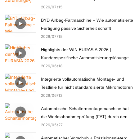
2026
07
15
BYD Airbag-Faltmaschine – Wie automatisierte
Fertigung passive Sicherheit schafft
2026
07
15
Highlights der WIN EURASIA 2026 |
Kundenspezifische Automatisierungslösungen
für Elektronik, Automobil, Medizin und Motoren
2026
06
18
Integrierte vollautomatische Montage- und
Testlinie für nicht standardisierte Mikromotoren
2026
06
12
Automatische Schaltermontagemaschine hat
die Werksabnahmeprüfung (FAT) durch den
türkischen Kunden erfolgreich bestanden.
2026
05
27
Automatischer Vorschub + Präzisionsnieten: