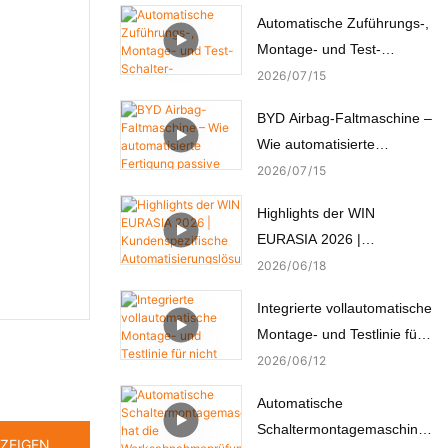
Automatische Zuführungs-,
Montage- und Test-
Schalter-
2026
07
15
Automatenmontagemaschi
BYD Airbag-Faltmaschine –
ne
Wie automatisierte
Fertigung passive
2026
07
15
Sicherheit schafft
Highlights der WIN
EURASIA 2026 |
Kundenspezifische
2026
06
18
Automatisierungslösungen
Integrierte vollautomatische
für Elektronik, Automobil,
Montage- und Testlinie für
Medizin und Motoren
nicht standardisierte
2026
06
12
Mikromotoren
Automatische
Schaltermontagemaschine
ZEIGEN