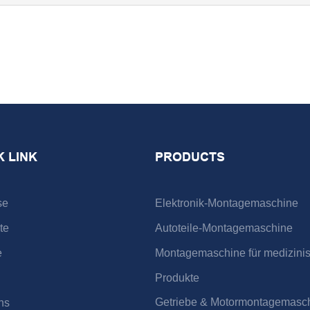
K LINK
PRODUCTS
se
Elektronik-Montagemaschine
te
Autoteile-Montagemaschine
e
Montagemaschine für medizini
Produkte
Getriebe & Motormontagemasc
ns