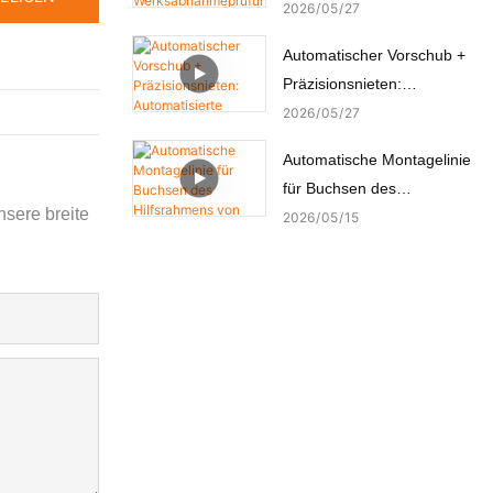
hat die
2026
05
27
Werksabnahmeprüfung
Automatischer Vorschub +
(FAT) durch den türkischen
Präzisionsnieten:
Kunden erfolgreich
Automatisierte
2026
05
27
bestanden.
Nietmaschine für
Automatische Montagelinie
Kupferbolzen
für Buchsen des
nsere breite
Hilfsrahmens von
2026
05
15
Automobilchassis