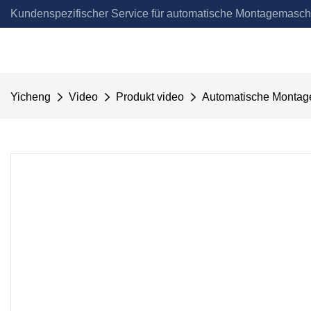
Kundenspezifischer Service für automatische Montagemasch
Automation
Yicheng
Video
Produkt video
Automatische Montage