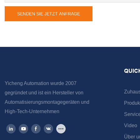
SENDEN SIE JETZT ANFRAGE
QUIC
Yicheng Automation wurde 2007
Zuhau
gegründet und ist ein Hersteller von
Automatisierungsmontagegeräten und
Produk
High-Tech-Unternehmen
Servic
Video
Über u