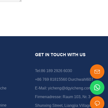
GET IN TOUCH WITH US
Tel:86 189 2926 6030
+86 769 81815560 Durchwahl607
sche
E-Mail:
yicheng@dgyicheng.com
Firmenadresse: Raum 103, Nr. 3
hine
Shunxing Street, Liangjia Village, Shijie