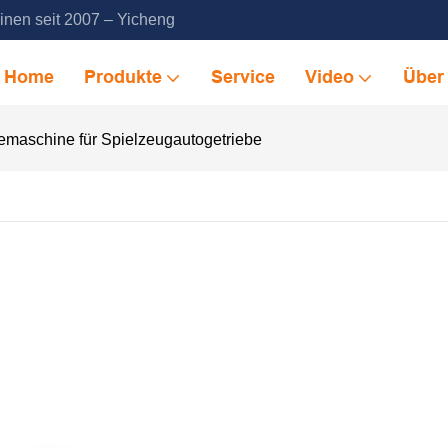
inen seit 2007 – Yicheng
Home
Produkte
Service
Video
Über
maschine für Spielzeugautogetriebe