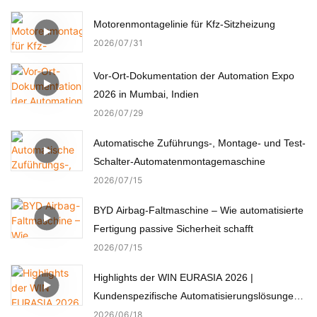
Motorenmontagelinie für Kfz-Sitzheizung
2026
07
31
Vor-Ort-Dokumentation der Automation Expo
2026 in Mumbai, Indien
2026
07
29
Automatische Zuführungs-, Montage- und Test-
Schalter-Automatenmontagemaschine
2026
07
15
BYD Airbag-Faltmaschine – Wie automatisierte
Fertigung passive Sicherheit schafft
2026
07
15
Highlights der WIN EURASIA 2026 |
Kundenspezifische Automatisierungslösungen
für Elektronik, Automobil, Medizin und Motoren
2026
06
18