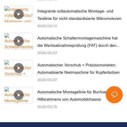
Integrierte vollautomatische Montage- und
Testlinie für nicht standardisierte Mikromotoren
2026
06
12
Automatische Schaltermontagemaschine hat
die Werksabnahmeprüfung (FAT) durch den
türkischen Kunden erfolgreich bestanden.
2026
05
27
Automatischer Vorschub + Präzisionsnieten:
Automatisierte Nietmaschine für Kupferbolzen
2026
05
27
Automatische Montagelinie für Buchsen des
Hilfsrahmens von Automobilchassis
2026
05
15