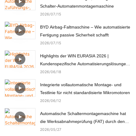
Schalter-Automatenmontagemaschine
2026
07
15
BYD Airbag-Faltmaschine – Wie automatisierte
Fertigung passive Sicherheit schafft
2026
07
15
Highlights der WIN EURASIA 2026 |
Kundenspezifische Automatisierungslösungen
für Elektronik, Automobil, Medizin und Motoren
2026
06
18
Integrierte vollautomatische Montage- und
Testlinie für nicht standardisierte Mikromotoren
2026
06
12
Automatische Schaltermontagemaschine hat
die Werksabnahmeprüfung (FAT) durch den
türkischen Kunden erfolgreich bestanden.
2026
05
27