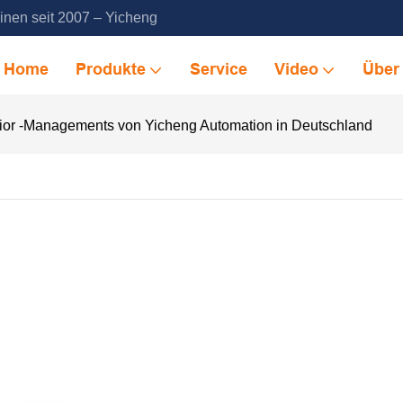
inen seit 2007 – Yicheng
Home
Produkte
Service
Video
Über
ior -Managements von Yicheng Automation in Deutschland