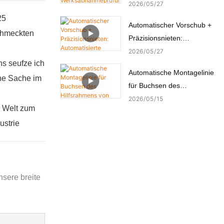
hat die
2026
05
27
Werksabnahmeprüfung
25
Automatischer Vorschub +
(FAT) durch den türkischen
schmeckten
Präzisionsnieten:
Kunden erfolgreich
Automatisierte
2026
05
27
bestanden.
s seufze ich
Nietmaschine für
Automatische Montagelinie
Kupferbolzen
ine Sache im
für Buchsen des
Hilfsrahmens von
2026
05
15
r Welt zum
Automobilchassis
ustrie
nsere breite