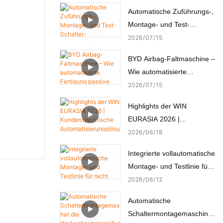
Automatische Zuführungs-,
Montage- und Test-
Schalter-
2026
07
15
Automatenmontagemaschi
BYD Airbag-Faltmaschine –
ne
Wie automatisierte
Fertigung passive
2026
07
15
Sicherheit schafft
Highlights der WIN
EURASIA 2026 |
Kundenspezifische
2026
06
18
Automatisierungslösungen
Integrierte vollautomatische
für Elektronik, Automobil,
Montage- und Testlinie für
Medizin und Motoren
nicht standardisierte
2026
06
12
Mikromotoren
Automatische
Schaltermontagemaschine