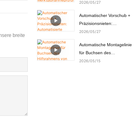
hat die
2026
05
27
Werksabnahmeprüfung
Automatischer Vorschub +
(FAT) durch den türkischen
Präzisionsnieten:
Kunden erfolgreich
Automatisierte
2026
05
27
bestanden.
nsere breite
Nietmaschine für
Automatische Montagelinie
Kupferbolzen
für Buchsen des
Hilfsrahmens von
2026
05
15
Automobilchassis