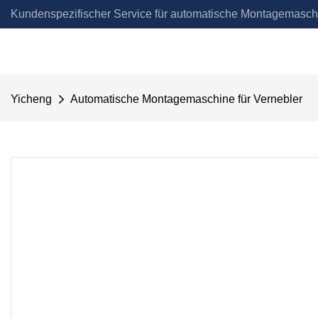
Kundenspezifischer Service für automatische Montagemasch
Automation
Yicheng
Automatische Montagemaschine für Vernebler