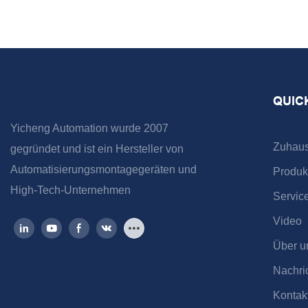
QUIC
Yicheng Automation wurde 2007
Zuhau
gegründet und ist ein Hersteller von
Automatisierungsmontagegeräten und
Produk
High-Tech-Unternehmen
Servic
Video
Über u
Nachri
Kontak