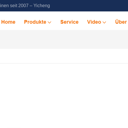
inen seit 2007 – Yicheng
Home
Produkte
Service
Video
Über