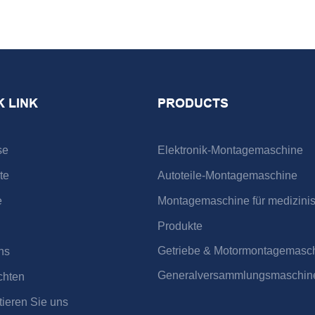
K LINK
PRODUCTS
se
Elektronik-Montagemaschine
te
Autoteile-Montagemaschine
e
Montagemaschine für medizini
Produkte
Getriebe & Motormontagemasc
ns
Generalversammlungsmaschin
chten
tieren Sie uns