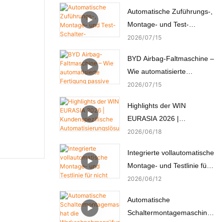
Automatische Zuführungs-,
Montage- und Test-
Schalter-
2026
07
15
Automatenmontagemaschi
BYD Airbag-Faltmaschine –
ne
Wie automatisierte
Fertigung passive
2026
07
15
Sicherheit schafft
Highlights der WIN
EURASIA 2026 |
Kundenspezifische
2026
06
18
Automatisierungslösungen
Integrierte vollautomatische
für Elektronik, Automobil,
Montage- und Testlinie für
Medizin und Motoren
nicht standardisierte
2026
06
12
Mikromotoren
Automatische
Schaltermontagemaschine