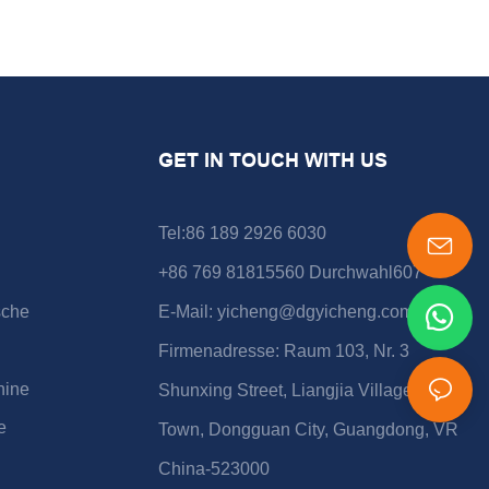
GET IN TOUCH WITH US
Tel:86 189 2926 6030
+86 769 81815560 Durchwahl607
sche
E-Mail:
yicheng@dgyicheng.com
Firmenadresse: Raum 103, Nr. 3
hine
Shunxing Street, Liangjia Village, Shijie
e
Town, Dongguan City, Guangdong, VR
China-523000