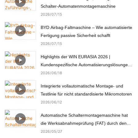
Schalter-Automatenmontagemaschine
2026
07
15
BYD Airbag-Faltmaschine – Wie automatisierte
Fertigung passive Sicherheit schafft
2026
07
15
Highlights der WIN EURASIA 2026 |
Kundenspezifische Automatisierungslösungen
für Elektronik, Automobil, Medizin und Motoren
2026
06
18
Integrierte vollautomatische Montage- und
Testlinie für nicht standardisierte Mikromotoren
2026
06
12
Automatische Schaltermontagemaschine hat
die Werksabnahmeprüfung (FAT) durch den
türkischen Kunden erfolgreich bestanden.
2026
05
27