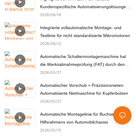
Kundenspezifische Automatisierungslösungen
für Elektronik, Automobil, Medizin und Motoren
2026
06
18
Integrierte vollautomatische Montage- und
Testlinie für nicht standardisierte Mikromotoren
2026
06
12
Automatische Schaltermontagemaschine hat
die Werksabnahmeprüfung (FAT) durch den
türkischen Kunden erfolgreich bestanden.
2026
05
27
Automatischer Vorschub + Präzisionsnieten:
Automatisierte Nietmaschine für Kupferbolzen
2026
05
27
Automatische Montagelinie für Buchsen des
Hilfsrahmens von Automobilchassis
2026
05
15