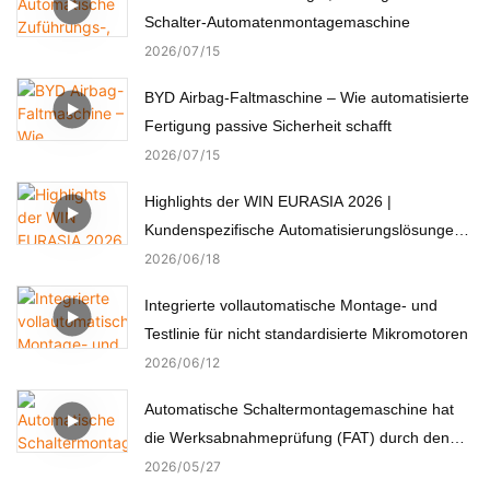
Schalter-Automatenmontagemaschine
2026
07
15
BYD Airbag-Faltmaschine – Wie automatisierte
Fertigung passive Sicherheit schafft
2026
07
15
Highlights der WIN EURASIA 2026 |
Kundenspezifische Automatisierungslösungen
für Elektronik, Automobil, Medizin und Motoren
2026
06
18
Integrierte vollautomatische Montage- und
Testlinie für nicht standardisierte Mikromotoren
2026
06
12
Automatische Schaltermontagemaschine hat
die Werksabnahmeprüfung (FAT) durch den
türkischen Kunden erfolgreich bestanden.
2026
05
27