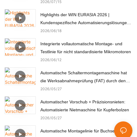
2026
07
15
Highlights der WIN EURASIA 2026 |
Kundenspezifische Automatisierungslösungen
für Elektronik, Automobil, Medizin und Motoren
2026
06
18
Integrierte vollautomatische Montage- und
Testlinie für nicht standardisierte Mikromotoren
2026
06
12
Automatische Schaltermontagemaschine hat
die Werksabnahmeprüfung (FAT) durch den
türkischen Kunden erfolgreich bestanden.
2026
05
27
Automatischer Vorschub + Präzisionsnieten:
Automatisierte Nietmaschine für Kupferbolzen
2026
05
27
Automatische Montagelinie für Buchsen des