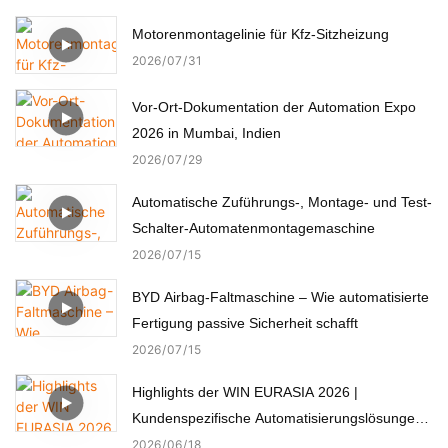
Motorenmontagelinie für Kfz-Sitzheizung
2026
07
31
Vor-Ort-Dokumentation der Automation Expo
2026 in Mumbai, Indien
2026
07
29
Automatische Zuführungs-, Montage- und Test-
Schalter-Automatenmontagemaschine
2026
07
15
BYD Airbag-Faltmaschine – Wie automatisierte
Fertigung passive Sicherheit schafft
2026
07
15
Highlights der WIN EURASIA 2026 |
Kundenspezifische Automatisierungslösungen
für Elektronik, Automobil, Medizin und Motoren
2026
06
18