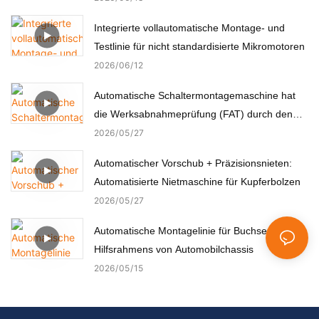
Integrierte vollautomatische Montage- und
Testlinie für nicht standardisierte Mikromotoren
2026
06
12
Automatische Schaltermontagemaschine hat
die Werksabnahmeprüfung (FAT) durch den
türkischen Kunden erfolgreich bestanden.
2026
05
27
Automatischer Vorschub + Präzisionsnieten:
Automatisierte Nietmaschine für Kupferbolzen
2026
05
27
Automatische Montagelinie für Buchsen des
Hilfsrahmens von Automobilchassis
2026
05
15