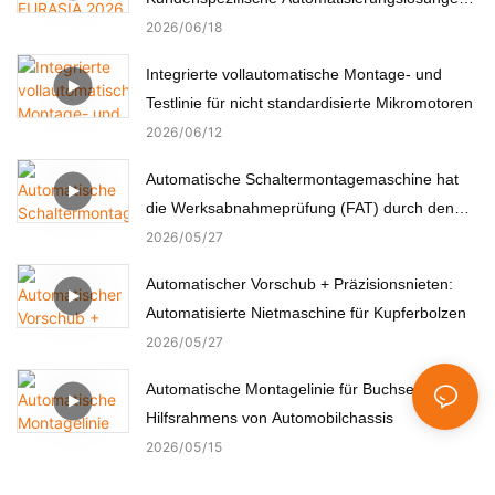
für Elektronik, Automobil, Medizin und Motoren
2026
06
18
Integrierte vollautomatische Montage- und
Testlinie für nicht standardisierte Mikromotoren
2026
06
12
Automatische Schaltermontagemaschine hat
die Werksabnahmeprüfung (FAT) durch den
türkischen Kunden erfolgreich bestanden.
2026
05
27
Automatischer Vorschub + Präzisionsnieten:
Automatisierte Nietmaschine für Kupferbolzen
2026
05
27
Automatische Montagelinie für Buchsen des
Hilfsrahmens von Automobilchassis
2026
05
15