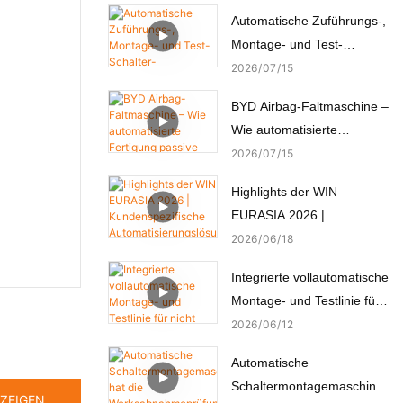
Automatische Zuführungs-,
Montage- und Test-
Schalter-
2026
07
15
Automatenmontagemaschi
BYD Airbag-Faltmaschine –
ne
Wie automatisierte
Fertigung passive
2026
07
15
Sicherheit schafft
Highlights der WIN
EURASIA 2026 |
Kundenspezifische
2026
06
18
Automatisierungslösungen
Integrierte vollautomatische
für Elektronik, Automobil,
Montage- und Testlinie für
Medizin und Motoren
nicht standardisierte
2026
06
12
Mikromotoren
Automatische
Schaltermontagemaschine
ZEIGEN