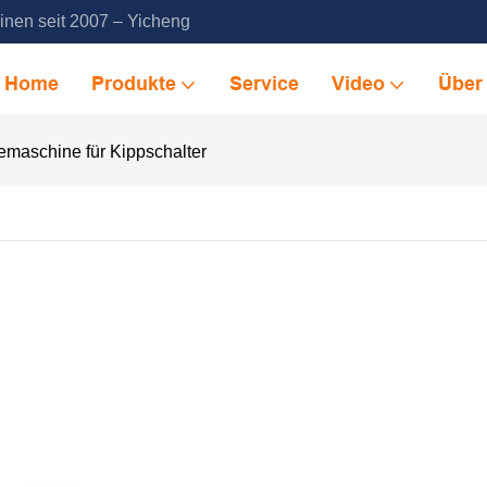
inen seit 2007 – Yicheng
Home
Produkte
Service
Video
Über
maschine für Kippschalter