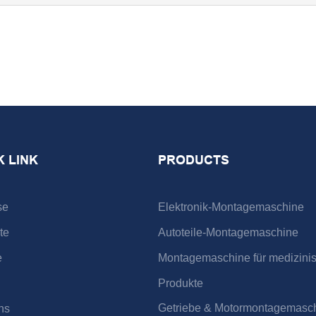
K LINK
PRODUCTS
se
Elektronik-Montagemaschine
te
Autoteile-Montagemaschine
e
Montagemaschine für medizini
Produkte
Getriebe & Motormontagemasc
ns