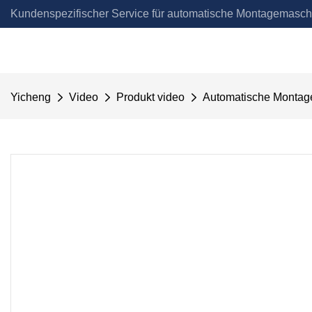
Kundenspezifischer Service für automatische Montagemasch
Automation
Yicheng
Video
Produkt video
Automatische Montage