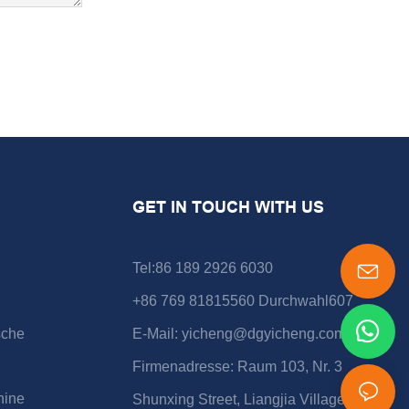
GET IN TOUCH WITH US
Tel:86 189 2926 6030
+86 769 81815560 Durchwahl607
sche
E-Mail:
yicheng@dgyicheng.com
Firmenadresse: Raum 103, Nr. 3
hine
Shunxing Street, Liangjia Village, Shijie