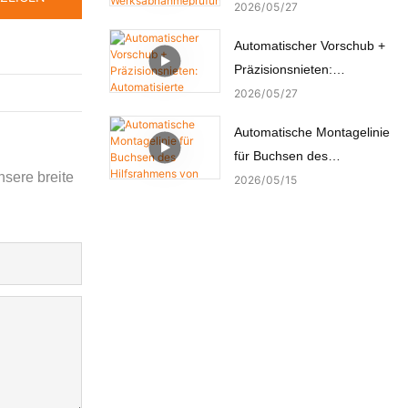
hat die
2026
05
27
Werksabnahmeprüfung
Automatischer Vorschub +
(FAT) durch den türkischen
Präzisionsnieten:
Kunden erfolgreich
Automatisierte
2026
05
27
bestanden.
Nietmaschine für
Automatische Montagelinie
Kupferbolzen
für Buchsen des
nsere breite
Hilfsrahmens von
2026
05
15
Automobilchassis