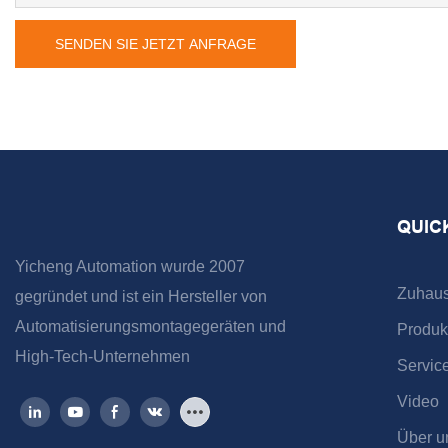
SENDEN SIE JETZT ANFRAGE
QUIC
Yicheng Automation wurde 2007
Zuhau
gegründet und ist ein Hersteller von
Automatisierungsmontagegeräten und
Produk
High-Tech-Unternehmen
Servic
Video
Über u