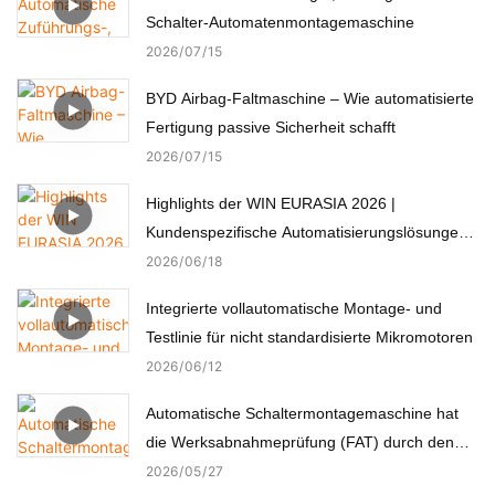
Schalter-Automatenmontagemaschine
2026
07
15
BYD Airbag-Faltmaschine – Wie automatisierte
Fertigung passive Sicherheit schafft
2026
07
15
Highlights der WIN EURASIA 2026 |
Kundenspezifische Automatisierungslösungen
für Elektronik, Automobil, Medizin und Motoren
2026
06
18
Integrierte vollautomatische Montage- und
Testlinie für nicht standardisierte Mikromotoren
2026
06
12
Automatische Schaltermontagemaschine hat
die Werksabnahmeprüfung (FAT) durch den
türkischen Kunden erfolgreich bestanden.
2026
05
27