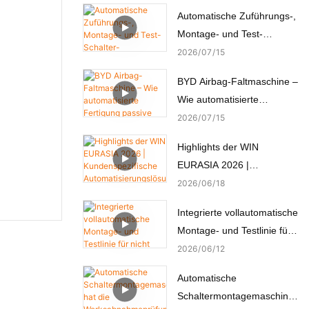
Automatische Zuführungs-,
Montage- und Test-
Schalter-
2026
07
15
Automatenmontagemaschi
BYD Airbag-Faltmaschine –
ne
Wie automatisierte
Fertigung passive
2026
07
15
Sicherheit schafft
Highlights der WIN
EURASIA 2026 |
Kundenspezifische
2026
06
18
Automatisierungslösungen
Integrierte vollautomatische
für Elektronik, Automobil,
Montage- und Testlinie für
Medizin und Motoren
nicht standardisierte
2026
06
12
Mikromotoren
Automatische
Schaltermontagemaschine