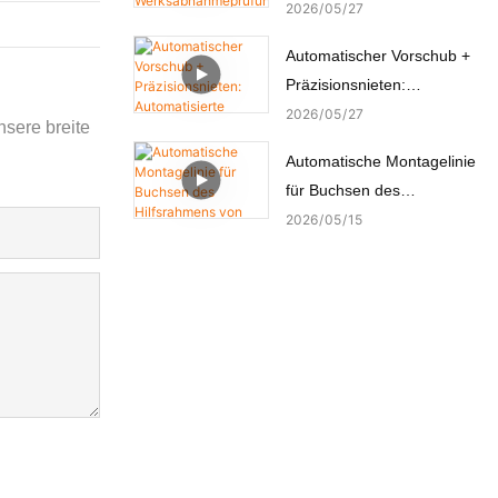
hat die
2026
05
27
Werksabnahmeprüfung
Automatischer Vorschub +
(FAT) durch den türkischen
Präzisionsnieten:
Kunden erfolgreich
Automatisierte
2026
05
27
bestanden.
nsere breite
Nietmaschine für
Automatische Montagelinie
Kupferbolzen
für Buchsen des
Hilfsrahmens von
2026
05
15
Automobilchassis