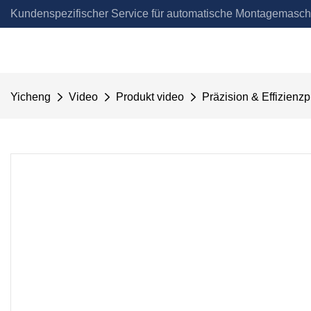
Kundenspezifischer Service für automatische Montagemasch
Automation
Yicheng
Video
Produkt video
Präzision & Effizien