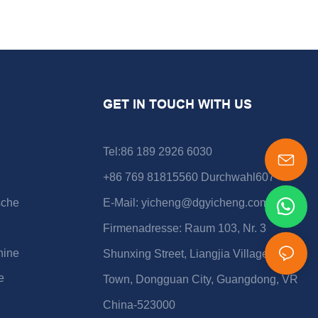
GET IN TOUCH WITH US
Tel:86 189 2926 6030
+86 769 81815560 Durchwahl607
sche
E-Mail:
yicheng@dgyicheng.com
Firmenadresse: Raum 103, Nr. 3
hine
Shunxing Street, Liangjia Village, Shijie
e
Town, Dongguan City, Guangdong, VR
China-523000