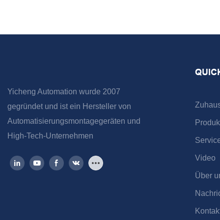
QUIC
Yicheng Automation wurde 2007
Zuhau
gegründet und ist ein Hersteller von
Automatisierungsmontagegeräten und
Produk
High-Tech-Unternehmen
Servic
Video
Über u
Nachri
Kontak