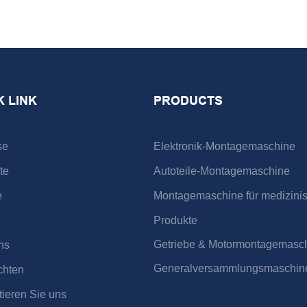
K LINK
PRODUCTS
se
Elektronik-Montagemaschine
te
Autoteile-Montagemaschine
e
Montagemaschine für medizini
Produkte
Getriebe & Motormontagemasc
ns
Generalversammlungsmaschin
chten
tieren Sie uns