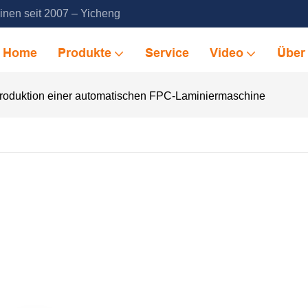
inen seit 2007 – Yicheng
Home
Produkte
Service
Video
Über
zproduktion einer automatischen FPC-Laminiermaschine