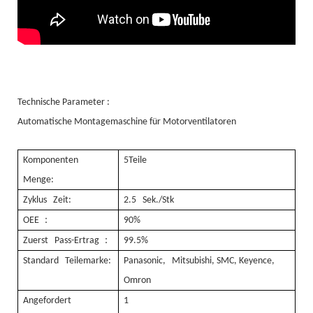
Technische Parameter :
Automatische Montagemaschine für Motorventilatoren
Komponenten
5Teile
Menge:
Zyklus Zeit:
2.5 Sek./Stk
：
OEE
90%
：
Zuerst Pass-Ertrag
99.5%
Standard Teilemarke:
Panasonic, Mitsubishi, SMC, Keyence,
Omron
Angefordert
1