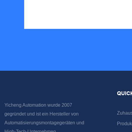
QUIC
Yicheng Automation wurde 2007
Zuhau
gegründet und ist ein Hersteller von
Automatisierungsmontagegeräten und
Produk
High-Tech-Unternehmen