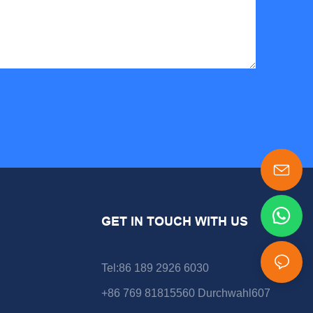
GET IN TOUCH WITH US
Tel:86 189 2926 6030
+86 769 81815560 Durchwahl607