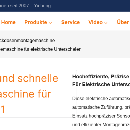
inen seit 2007 – Yicheng
Home
Produkte
Service
Video
Über
ckdosenmontagemaschine
gemaschine für elektrische Unterschalen
Hocheffiziente, Präzi
Für Elektrische Unters
Diese elektrische automati
automatische Zuführung, pr
Einsatz hochpräziser Sensor
und effizienter Montageproz