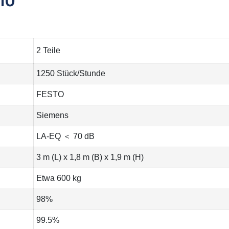
2 Teile
1250 Stück/Stunde
FESTO
Siemens
LA-EQ ＜ 70 dB
3 m (L) x 1,8 m (B) x 1,9 m (H)
Etwa 600 kg
98%
99.5%