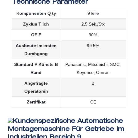
Technische Parameter
Komponenten
Q
ty
9Teile
Zyklus
T
ich
2,5 Sek./Stk
OE
E
90%
Ausbeute im ersten
99.5%
Durchgang
Standard
P
Künste
B
Panasonic, Mitsubishi, SMC,
Rand
Keyence, Omron
Angefragte
2
Operatoren
Zertifikat
CE