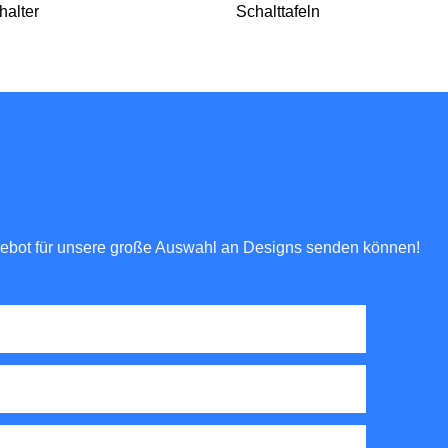
alter
Schalttafeln
ngebot für unsere große Auswahl an Designs senden können!