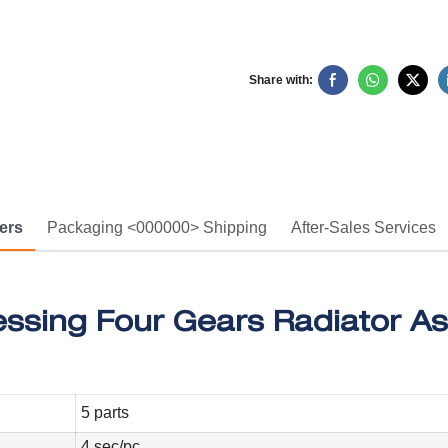
Share with:
ers
Packaging <000000> Shipping
After-Sales Services
5 parts
4 sec/pc