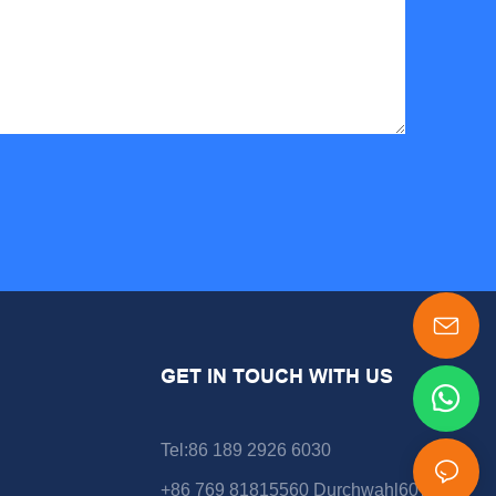
GET IN TOUCH WITH US
Tel:86 189 2926 6030
+86 769 81815560 Durchwahl607