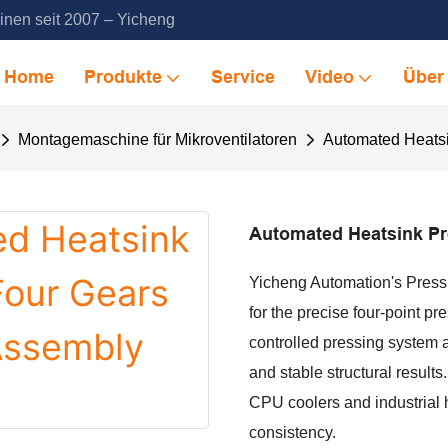
inen seit 2007 – Yicheng
Home
Produkte
Service
Video
Über
Montagemaschine für Mikroventilatoren
Automated Heatsi
Automated Heatsink Pr
Yicheng Automation's Press
for the precise four-point pre
controlled pressing system 
and stable structural result
CPU coolers and industrial 
consistency.