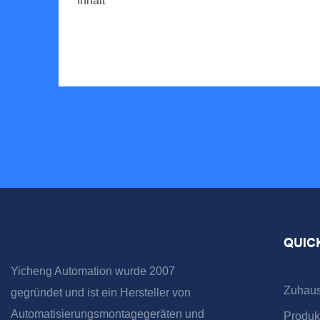
Inhalt
QUIC
Yicheng Automation wurde 2007
Zuhau
gegründet und ist ein Hersteller von
Automatisierungsmontagegeräten und
Produk