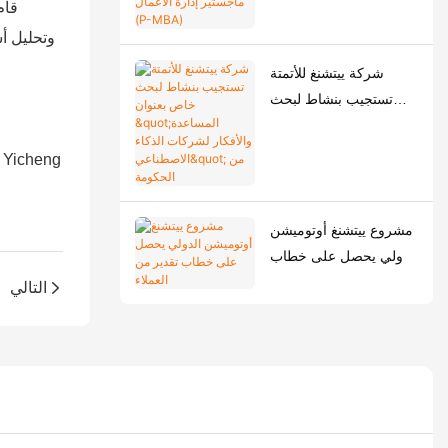
قام
بنجاح من برنامج
الدراسات المتقدمة في
وتحليل أ
ماجستير إدارة الأعمال
شركة ييتشنغ للأتمتة
(P-MBA)
تستجيب بنشاط لبحث
خاص بعنوان "المساعدة
والأفكار لشركات الذكاء
الاصطناعي" من الحكومة
مشروع ييتشنغ أوتوميشن
الدولي يحصل على خطاب
تقدير من العملاء
التالي