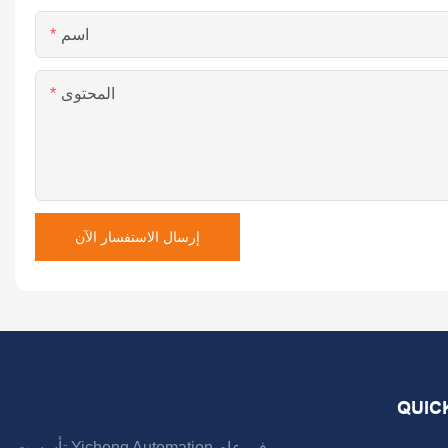
اسم
المحتوى
إرسال الاستفسار الآن
QUIC
تأسست Yicheng Automation في عام