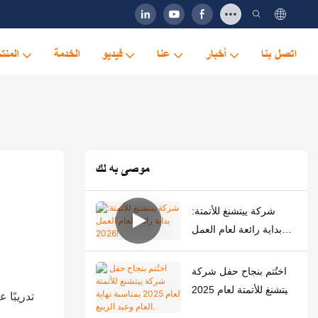
اتصل بنا
أخبار
عنا
فيديو
الخدمة
المنت
موصى به لك
شركة ييتشنغ للأتمتة:
بداية رائعة لعام العمل
2026!
اختُتم بنجاح حفل ​​شركة
ييتشنغ للأتمتة لعام 2025
بمناسبة نهاية العام وعيد