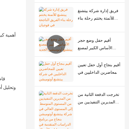
الربيع.
فريق إدارة شركة ييتشنغ
للأتمتة يختتم رحلة بناء
الفريق الناجحة في
فوجيان
أقيم حفل وضع حجر
الأساس الكبير لمصنع
ييتشنغ أوتوميشن الجديد
أقيم بنجاح أول حفل تعيين
للمحاضرين الداخليين في
قام
شركة ييتشنغ أوتوميشن
وتحليل أ
تخرجت الدفعة الثانية من
المديرين التنفيذيين من
المستوى المتوسط ​​إلى
المستوى العالي في
شركة ييتشنغ أوتوميشن