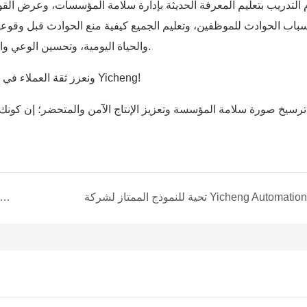
 التدريب بتعليم المعرفة الحديثة بإدارة سلامة المؤسسات، وعرض القوان
سباب الحوادث للموظفين، وتعليم الجميع كيفية منع الحوادث قبل وقوعها
والحياة اليومية، وتحسين الوعي والقدرة على الوقاية من الحوادث، وتقليل الحوادث أو القضاء عليها.
من خلال هذا التدريب، نقوم بتعزيز بناء إنتاج السلامة لـ Yicheng ونعزز ثقة العملاء في Yicheng!
ترسيخ صورة سلامة المؤسسة وتعزيز الإنتاج الآمن والمتحضر؛ إن كونك مسؤو
تحية للنموذج الممتاز لشركة Yicheng Automation
انتهى Yicheng Automation 2021 Tailgate وعشاء ربيع 2022 حول العشاء ب