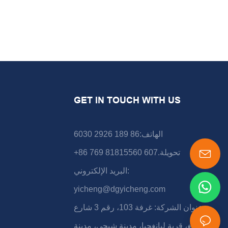
GET IN TOUCH WITH US
الهاتف:86 189 2926 6030
+86 769 81815560 تحويلة.607
البريد الإلكتروني:
yicheng@dgyicheng.com
عنوان الشركة: غرفة 103، رقم 3 شارع
شونشينغ، قرية ليانغجيا، مدينة شيجي، مدينة