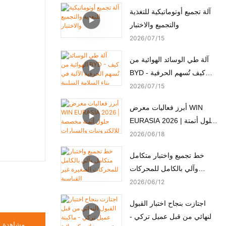
آلة تجميع أوتوماتيكية للتغذية
والتجميع والاختبار
2026
07
15
آلة طي الوسائد الهوائية من
BYD - كيف تُسهم الحرفية
الآلية في بناء السلامة السلبية
2026
07
15
أبرز فعاليات معرض WIN
EURASIA 2026 | حلول أتمتة
مخصصة للإلكترونيات
2026
06
18
والسيارات والأجهزة الطبية
خط تجميع واختبار متكامل
والمحركات
وآلي بالكامل للمحركات
الصغيرة غير القياسية
2026
06
12
اجتازت بنجاح اختبار القبول
النهائي من قبل عميل تركي -
مشاهدة ا