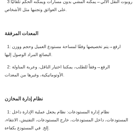
3:روبوت النقل الآلي→يمكنه المشي بدون مسارات ويمكنه الحكم تلقائيًا
على العوائق وتجنبها مثل الأشخاص.
المعدات المرفقة
1: ارفع→يتم تخصيصها وفقًا لمساحة مستودع العميل وحجم ووزن
البضائع المراد الوصول إليها.
2: الرفع→وفقاً للطلب، يمكننا اختيار الناقل، وعربة المناولة
الأوتوماتيكية، وغيرها من المعدات.
نظام إدارة المخازن
1: نظام إدارة المستودعات: نظام يجعل عملية الإدارة داخل
المستودعات، داخل المستودعات، خارج المستودعات، التفتيش، الانتقاء،
إلخ. في المستودع بكفاءة.