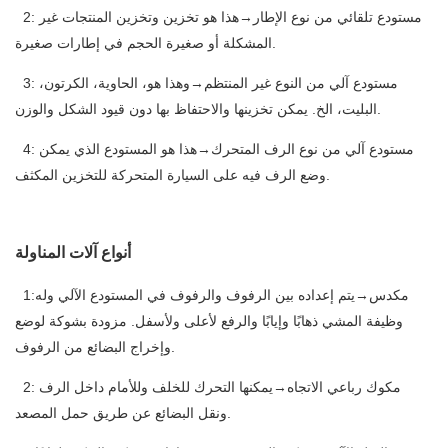
2: مستودع تلقائي من نوع الإطار→هذا هو تخزين وتخزين المنتجات غير
المشكلة أو صغيرة الحجم في إطارات صغيرة.
3: مستودع آلي من النوع غير المنتظم→وهذا هو، الحاوية، الكرتون،
البليت، الخ. يمكن تخزينها والاحتفاظ بها دون قيود الشكل والوزن.
4: مستودع آلي من نوع الرف المتحرك→هذا هو المستودع الذي يمكن
وضع الرف فيه على السيارة المتحركة للتخزين المكثف.
أنواع آلات المناولة
1:مكدس→يتم إعداده بين الرفوف والرفوف في المستودع الآلي وله
وظيفة المشي ذهابًا وإيابًا والرفع لأعلى ولأسفل. مزودة بشوكة لوضع
وإخراج البضائع من الرفوف.
2: مكوك رباعي الاتجاه→يمكنها التحرك للخلف وللأمام داخل الرف
ونقل البضائع عن طريق حمل المصعد.