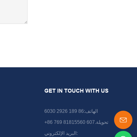
GET IN TOUCH WITH US
الهاتف:86 189 2926 6030
+86 769 81815560 تحويلة.607
البريد الإلكتروني: