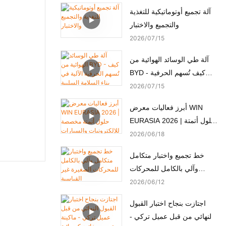
آلة تجميع أوتوماتيكية للتغذية
والتجميع والاختبار
2026
07
15
آلة طي الوسائد الهوائية من
BYD - كيف تُسهم الحرفية
الآلية في بناء السلامة السلبية
2026
07
15
أبرز فعاليات معرض WIN
EURASIA 2026 | حلول أتمتة
مخصصة للإلكترونيات
2026
06
18
والسيارات والأجهزة الطبية
خط تجميع واختبار متكامل
والمحركات
وآلي بالكامل للمحركات
الصغيرة غير القياسية
2026
06
12
اجتازت بنجاح اختبار القبول
النهائي من قبل عميل تركي -