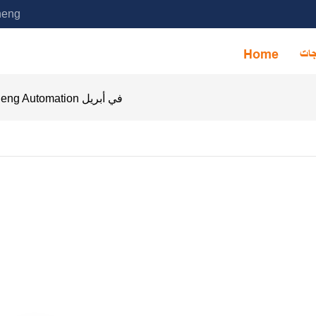
خدمة آلة التجميع الأوتوماتيكية ا
جات
Home
يبرز قسم المبيعات في Yicheng Automation في أبريل