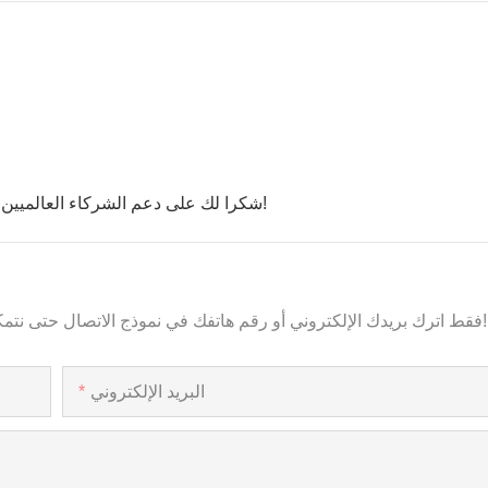
شكرا لك على دعم الشركاء العالميين. سنستمر في العمل معًا لخلق المزيد من فرص العمل في المستقبل!
فقط اترك بريدك الإلكتروني أو رقم هاتفك في نموذج الاتصال حتى نتمكن من إرسال عرض أسعار مجاني لنا لمجموعة واسعة من التصاميم!
البريد الإلكتروني