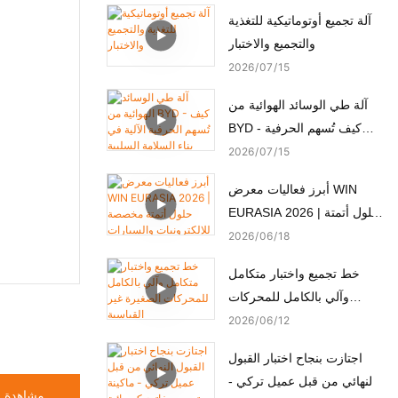
آلة تجميع أوتوماتيكية للتغذية
والتجميع والاختبار
2026
07
15
آلة طي الوسائد الهوائية من
BYD - كيف تُسهم الحرفية
الآلية في بناء السلامة السلبية
2026
07
15
أبرز فعاليات معرض WIN
EURASIA 2026 | حلول أتمتة
مخصصة للإلكترونيات
2026
06
18
والسيارات والأجهزة الطبية
خط تجميع واختبار متكامل
والمحركات
وآلي بالكامل للمحركات
الصغيرة غير القياسية
2026
06
12
اجتازت بنجاح اختبار القبول
النهائي من قبل عميل تركي -
مشاهدة ا