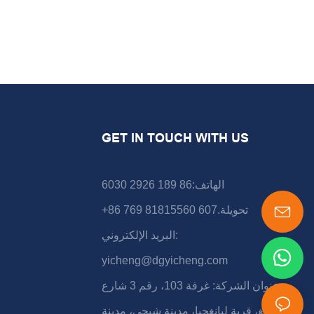
GET IN TOUCH WITH US
الهاتف:86 189 2926 6030
+86 769 81815560 تحويلة.607
البريد الإلكتروني:
yicheng@dgyicheng.com
عنوان الشركة: غرفة 103، رقم 3 شارع
شونشينغ، قرية ليانغجيا، مدينة شيجي، مدينة