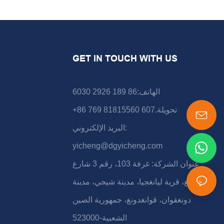
GET IN TOUCH WITH US
الهاتف:86 189 2926 6030
+86 769 81815560 تحويلة.607
البريد الإلكتروني:
yicheng@dgyicheng.com
عنوان الشركة: غرفة 103، رقم 3 شارع
شونشينغ، قرية ليانغجيا، مدينة شيجي، مدينة
دونغقوان، قوانغدونغ، جمهورية الصين
الشعبية-523000