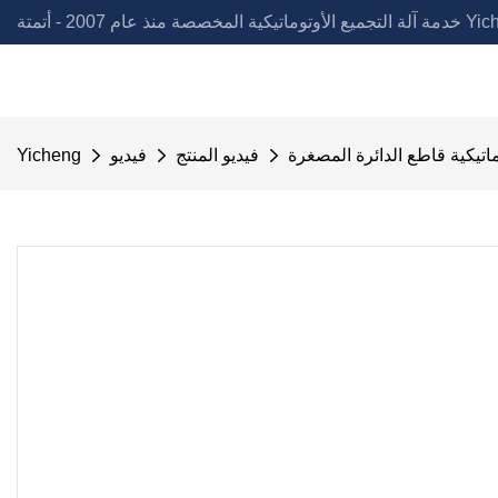
لمخصصة منذ عام 2007 - أتمتة Yicheng
وماتيكية قاطع الدائرة المصغرة
فيديو المنتج
فيديو
Yicheng