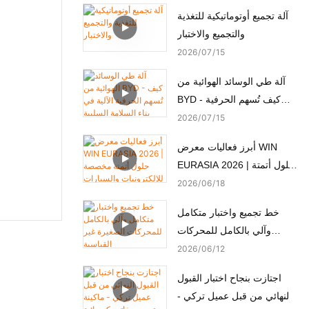
آلة تجميع أوتوماتيكية للتغذية
والتجميع والاختبار
2026
07
15
آلة طي الوسائد الهوائية من
BYD - كيف تُسهم الحرفية
الآلية في بناء السلامة السلبية
2026
07
15
أبرز فعاليات معرض WIN
EURASIA 2026 | حلول أتمتة
مخصصة للإلكترونيات
2026
06
18
والسيارات والأجهزة الطبية
خط تجميع واختبار متكامل
والمحركات
وآلي بالكامل للمحركات
الصغيرة غير القياسية
2026
06
12
اجتازت بنجاح اختبار القبول
النهائي من قبل عميل تركي -