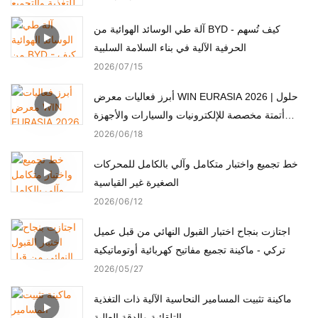
آلة طي الوسائد الهوائية من BYD - كيف تُسهم
الحرفية الآلية في بناء السلامة السلبية
2026
07
15
أبرز فعاليات معرض WIN EURASIA 2026 | حلول
أتمتة مخصصة للإلكترونيات والسيارات والأجهزة
الطبية والمحركات
2026
06
18
خط تجميع واختبار متكامل وآلي بالكامل للمحركات
الصغيرة غير القياسية
2026
06
12
اجتازت بنجاح اختبار القبول النهائي من قبل عميل
تركي - ماكينة تجميع مفاتيح كهربائية أوتوماتيكية
2026
05
27
ماكينة تثبيت المسامير النحاسية الآلية ذات التغذية
التلقائية والدقة العالية