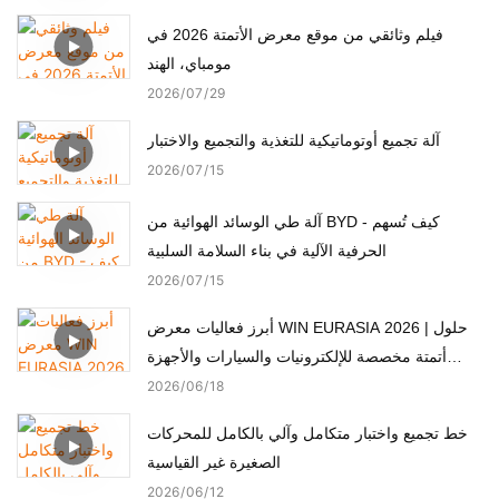
فيلم وثائقي من موقع معرض الأتمتة 2026 في
مومباي، الهند
2026
07
29
آلة تجميع أوتوماتيكية للتغذية والتجميع والاختبار
2026
07
15
آلة طي الوسائد الهوائية من BYD - كيف تُسهم
الحرفية الآلية في بناء السلامة السلبية
2026
07
15
أبرز فعاليات معرض WIN EURASIA 2026 | حلول
أتمتة مخصصة للإلكترونيات والسيارات والأجهزة
الطبية والمحركات
2026
06
18
خط تجميع واختبار متكامل وآلي بالكامل للمحركات
الصغيرة غير القياسية
2026
06
12