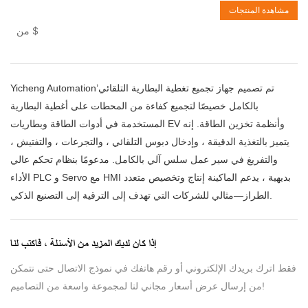
مشاهدة المنتجات
$
من
Yicheng Automation’تم تصميم جهاز تجميع تغطية البطارية التلقائي
بالكامل خصيصًا لتجميع كفاءة من المحطات على أغطية البطارية
المستخدمة في أدوات الطاقة وبطاريات EV وأنظمة تخزين الطاقة. إنه
يتميز بالتغذية الدقيقة ، وإدخال دبوس التلقائي ، والتجرعات ، والتفتيش ،
والتفريغ في سير عمل سلس آلي بالكامل. مدعومًا بنظام تحكم عالي
الأداء PLC و Servo مع HMI بديهية ، يدعم الماكينة إنتاج وتخصيص متعدد
الطراز—مثالي للشركات التي تهدف إلى الترقية إلى التصنيع الذكي.
إذا كان لديك المزيد من الأسئلة ، فاكتب لنا
فقط اترك بريدك الإلكتروني أو رقم هاتفك في نموذج الاتصال حتى نتمكن
من إرسال عرض أسعار مجاني لنا لمجموعة واسعة من التصاميم!