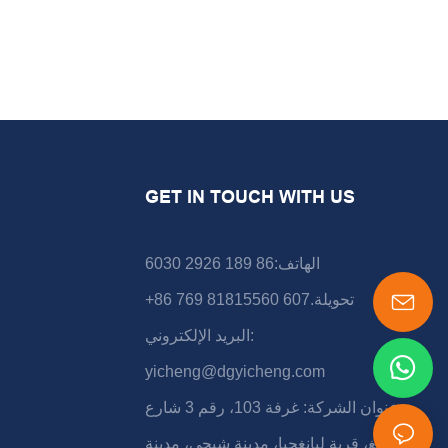
GET IN TOUCH WITH US
الهاتف:86 189 2926 6030
+86 769 81815560 تحويلة.607
البريد الإلكتروني:
yicheng@dgyicheng.com
عنوان الشركة: غرفة 103، رقم 3 شارع
شونشينغ، قرية ليانغجيا، مدينة شيجي، مدينة