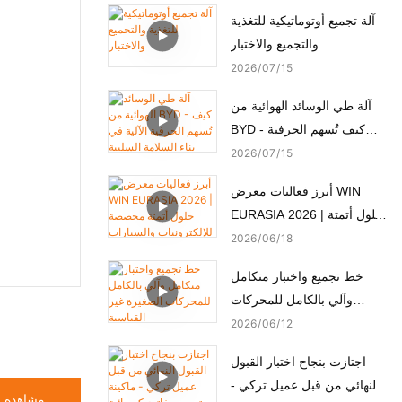
آلة تجميع أوتوماتيكية للتغذية
والتجميع والاختبار
2026
07
15
آلة طي الوسائد الهوائية من
BYD - كيف تُسهم الحرفية
الآلية في بناء السلامة السلبية
2026
07
15
أبرز فعاليات معرض WIN
EURASIA 2026 | حلول أتمتة
مخصصة للإلكترونيات
2026
06
18
والسيارات والأجهزة الطبية
خط تجميع واختبار متكامل
والمحركات
وآلي بالكامل للمحركات
الصغيرة غير القياسية
2026
06
12
اجتازت بنجاح اختبار القبول
النهائي من قبل عميل تركي -
مشاهدة ا