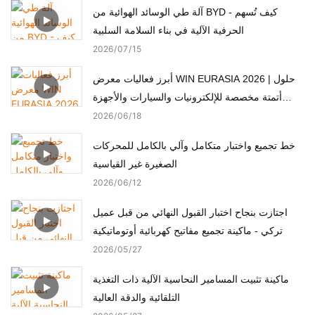
آلة طي الوسائد الهوائية من BYD - كيف تُسهم
الحرفية الآلية في بناء السلامة السلبية
2026
07
15
أبرز فعاليات معرض WIN EURASIA 2026 | حلول
أتمتة مخصصة للإلكترونيات والسيارات والأجهزة
الطبية والمحركات
2026
06
18
خط تجميع واختبار متكامل وآلي بالكامل للمحركات
الصغيرة غير القياسية
2026
06
12
اجتازت بنجاح اختبار القبول النهائي من قبل عميل
تركي - ماكينة تجميع مفاتيح كهربائية أوتوماتيكية
2026
05
27
ماكينة تثبيت المسامير النحاسية الآلية ذات التغذية
التلقائية والدقة العالية