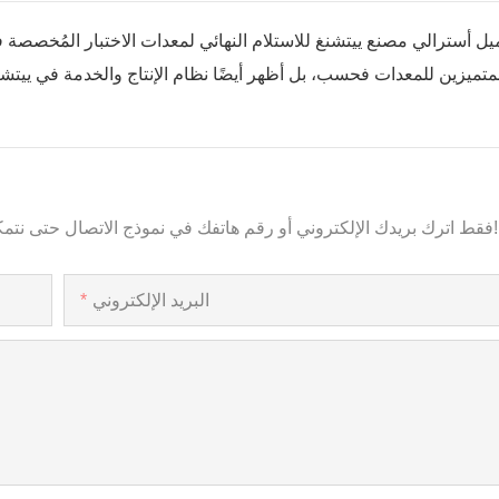
يل أسترالي مصنع ييتشنغ للاستلام النهائي لمعدات الاختبار المُخصصة في ا
متميزين للمعدات فحسب، بل أظهر أيضًا نظام الإنتاج والخدمة في ييتشنغ الم
فقط اترك بريدك الإلكتروني أو رقم هاتفك في نموذج الاتصال حتى نتمكن من إرسال عرض أسعار مجاني لنا لمجموعة واسعة من التصاميم!
البريد الإلكتروني