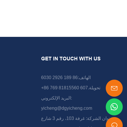
GET IN TOUCH WITH US
الهاتف:86 189 2926 6030
+86 769 81815560 تحويلة.607
البريد الإلكتروني:
yicheng@dgyicheng.com
عنوان الشركة: غرفة 103، رقم 3 شارع