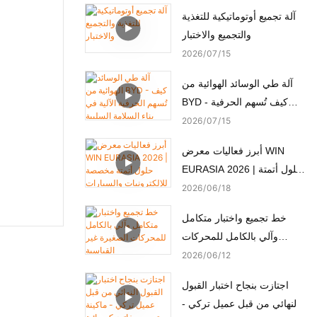
آلة تجميع أوتوماتيكية للتغذية
والتجميع والاختبار
2026
07
15
آلة طي الوسائد الهوائية من
BYD - كيف تُسهم الحرفية
الآلية في بناء السلامة السلبية
2026
07
15
أبرز فعاليات معرض WIN
EURASIA 2026 | حلول أتمتة
مخصصة للإلكترونيات
2026
06
18
والسيارات والأجهزة الطبية
خط تجميع واختبار متكامل
والمحركات
وآلي بالكامل للمحركات
الصغيرة غير القياسية
2026
06
12
اجتازت بنجاح اختبار القبول
النهائي من قبل عميل تركي -