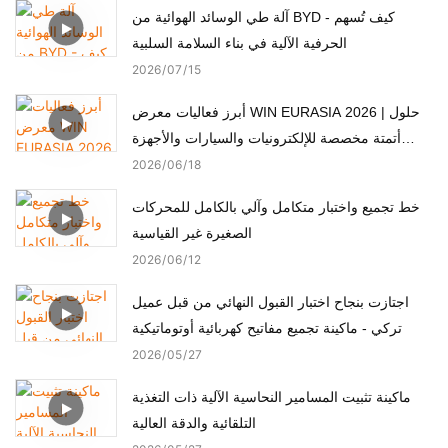
آلة طي الوسائد الهوائية من BYD - كيف تُسهم
الحرفية الآلية في بناء السلامة السلبية
2026
07
15
أبرز فعاليات معرض WIN EURASIA 2026 | حلول
أتمتة مخصصة للإلكترونيات والسيارات والأجهزة
الطبية والمحركات
2026
06
18
خط تجميع واختبار متكامل وآلي بالكامل للمحركات
الصغيرة غير القياسية
2026
06
12
اجتازت بنجاح اختبار القبول النهائي من قبل عميل
تركي - ماكينة تجميع مفاتيح كهربائية أوتوماتيكية
2026
05
27
ماكينة تثبيت المسامير النحاسية الآلية ذات التغذية
التلقائية والدقة العالية