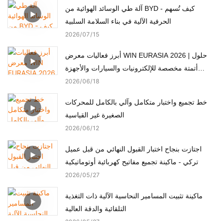
آلة طي الوسائد الهوائية من BYD - كيف تُسهم
الحرفية الآلية في بناء السلامة السلبية
2026
07
15
أبرز فعاليات معرض WIN EURASIA 2026 | حلول
أتمتة مخصصة للإلكترونيات والسيارات والأجهزة
الطبية والمحركات
2026
06
18
خط تجميع واختبار متكامل وآلي بالكامل للمحركات
الصغيرة غير القياسية
2026
06
12
اجتازت بنجاح اختبار القبول النهائي من قبل عميل
تركي - ماكينة تجميع مفاتيح كهربائية أوتوماتيكية
2026
05
27
ماكينة تثبيت المسامير النحاسية الآلية ذات التغذية
التلقائية والدقة العالية