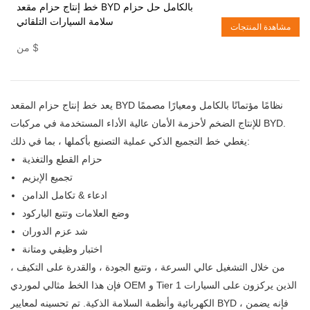
خط إنتاج حزام مقعد BYD بالكامل حل حزام
سلامة السيارات التلقائي
مشاهدة المنتجات
$
من
يعد خط إنتاج حزام المقعد BYD نظامًا مؤتمانًا بالكامل ومعيارًا مصممًا
للإنتاج الضخم لأحزمة الأمان عالية الأداء المستخدمة في مركبات BYD.
يغطي خط التجميع الذكي عملية التصنيع بأكملها ، بما في ذلك:
حزام القطع والتغذية
تجميع الإبزيم
ادعاء & تكامل الدامن
وضع العلامات وتتبع الباركود
شد عزم الدوران
اختبار وظيفي ومتانة
من خلال التشغيل عالي السرعة ، وتتبع الجودة ، والقدرة على التكيف ،
فإن هذا الخط مثالي لموردي OEM و Tier 1 الذين يركزون على السيارات
الكهربائية وأنظمة السلامة الذكية. تم تحسينه لمعايير BYD ، فإنه يضمن