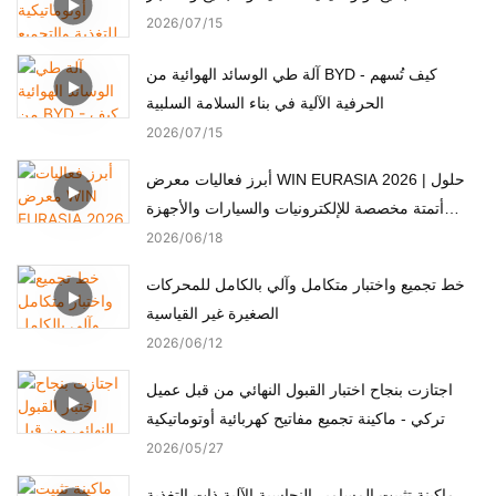
2026
07
15
آلة طي الوسائد الهوائية من BYD - كيف تُسهم
الحرفية الآلية في بناء السلامة السلبية
2026
07
15
أبرز فعاليات معرض WIN EURASIA 2026 | حلول
أتمتة مخصصة للإلكترونيات والسيارات والأجهزة
الطبية والمحركات
2026
06
18
خط تجميع واختبار متكامل وآلي بالكامل للمحركات
الصغيرة غير القياسية
2026
06
12
اجتازت بنجاح اختبار القبول النهائي من قبل عميل
تركي - ماكينة تجميع مفاتيح كهربائية أوتوماتيكية
2026
05
27
ماكينة تثبيت المسامير النحاسية الآلية ذات التغذية