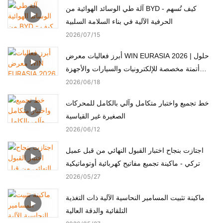
آلة طي الوسائد الهوائية من BYD - كيف تُسهم
الحرفية الآلية في بناء السلامة السلبية
2026
07
15
أبرز فعاليات معرض WIN EURASIA 2026 | حلول
أتمتة مخصصة للإلكترونيات والسيارات والأجهزة
الطبية والمحركات
2026
06
18
خط تجميع واختبار متكامل وآلي بالكامل للمحركات
الصغيرة غير القياسية
2026
06
12
اجتازت بنجاح اختبار القبول النهائي من قبل عميل
تركي - ماكينة تجميع مفاتيح كهربائية أوتوماتيكية
2026
05
27
ماكينة تثبيت المسامير النحاسية الآلية ذات التغذية
التلقائية والدقة العالية