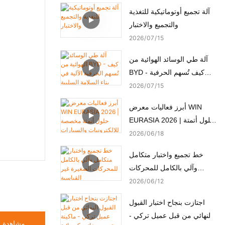
آلة تجميع أوتوماتيكية للتغذية
والتجميع والاختبار
2026
07
15
آلة طي الوسائد الهوائية من
BYD - كيف تُسهم الحرفية
الآلية في بناء السلامة السلبية
2026
07
15
أبرز فعاليات معرض WIN
EURASIA 2026 | حلول أتمتة
مخصصة للإلكترونيات
2026
06
18
والسيارات والأجهزة الطبية
خط تجميع واختبار متكامل
والمحركات
وآلي بالكامل للمحركات
الصغيرة غير القياسية
2026
06
12
اجتازت بنجاح اختبار القبول
النهائي من قبل عميل تركي -
مشاهدة ا