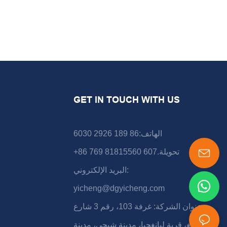
GET IN TOUCH WITH US
الهاتف:86 189 2926 6030
+86 769 81815560 تحويلة.607
البريد الإلكتروني:
yicheng@dgyicheng.com
عنوان الشركة: غرفة 103، رقم 3 شارع
شونشينغ، قرية ليانغجيا، مدينة شيجي، مدينة