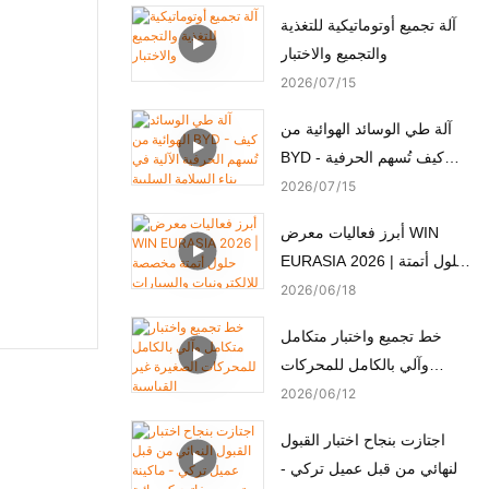
آلة تجميع أوتوماتيكية للتغذية
والتجميع والاختبار
2026
07
15
آلة طي الوسائد الهوائية من
BYD - كيف تُسهم الحرفية
الآلية في بناء السلامة السلبية
2026
07
15
أبرز فعاليات معرض WIN
EURASIA 2026 | حلول أتمتة
مخصصة للإلكترونيات
2026
06
18
والسيارات والأجهزة الطبية
خط تجميع واختبار متكامل
والمحركات
وآلي بالكامل للمحركات
الصغيرة غير القياسية
2026
06
12
اجتازت بنجاح اختبار القبول
النهائي من قبل عميل تركي -