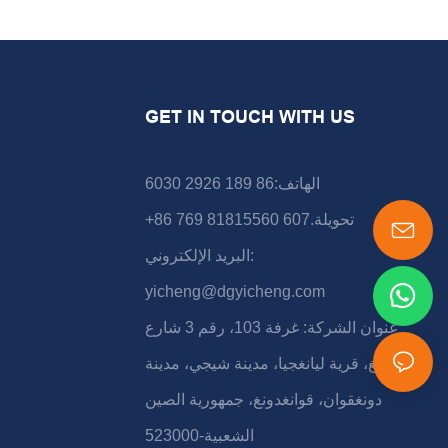
GET IN TOUCH WITH US
الهاتف:86 189 2926 6030
+86 769 81815560 تحويلة.607
البريد الإلكتروني:
yicheng@dgyicheng.com
عنوان الشركة: غرفة 103، رقم 3 شارع
شونشينغ، قرية ليانغجيا، مدينة شيجي، مدينة
دونغقوان، قوانغدونغ، جمهورية الصين
الشعبية-523000