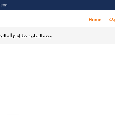
خدمة آلة التجميع الأوتوماتيكية ا
جات
Home
18650 & 26650 وحدة البطارية خط إنتاج آلة ا