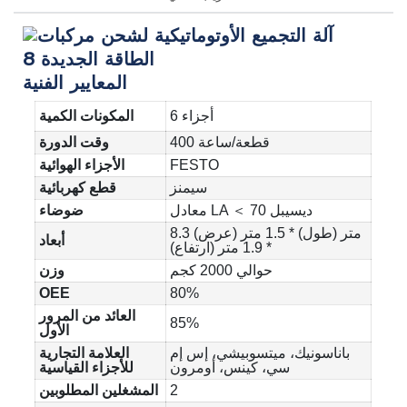
المعايير الفنية
6 أجزاء
المكونات الكمية
400 قطعة/ساعة
وقت الدورة
FESTO
الأجزاء الهوائية
سيمنز
قطع كهربائية
معادل LA ＜ 70 ديسيبل
ضوضاء
8.3 متر (طول) * 1.5 متر (عرض)
أبعاد
* 1.9 متر (ارتفاع)
حوالي 2000 كجم
وزن
OEE
80%
العائد من المرور
85%
الأول
باناسونيك، ميتسوبيشي، إس إم
العلامة التجارية
سي، كينس، أومرون
للأجزاء القياسية
2
المشغلين المطلوبين