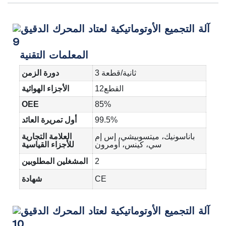
المعلمات التقنية
3 ثانية/قطعة
دورة الزمن
القطع12
الأجزاء الهوائية
OEE
85%
99.5%
أول تمريرة العائد
باناسونيك، ميتسوبيشي، إس إم
العلامة التجارية
سي، كينس، أومرون
للأجزاء القياسية
2
المشغلين المطلوبين
CE
شهادة