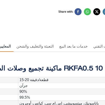
Share with:
 التقني
خدمات ما بعد البيع
التعبئة والتغليف والشحن
المعايير
15-20 قطعة/دقيقة
جزآن
90%
99.5%
باناسونيك، ميتسوبيشي، إس إم سي، كيانس، أومرون