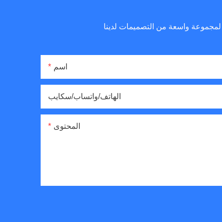
اسم
الهاتف/واتساب/سكايب
المحتوى