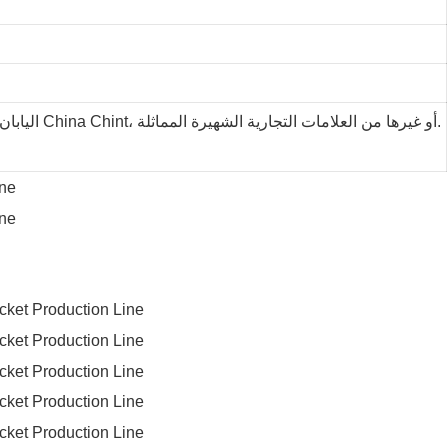
بشكل أساسي Omron اليابان، وجزئيًا China Chint، أو غيرها من العلامات التجارية الشهيرة المماثلة.