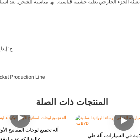
ة الجزء الخارجي بعلبة خشبية قياسية. انها مناسبة للشحن. بعد استلام
ج: إيداع 50% عند العقد والرصيد مقابل الشيك والقبول قبل الشحن.
المنتجات ذات الصلة
آلة تجميع لوحات المفاتيح الأوت
امة في السيارات، آلة طي
عالية الكفاءة والدقة