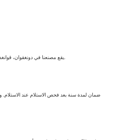
يقع مصنعنا في دونغقوان، قوانغدونغ، الصين نرحب ترحيبا حارا بزيارتك لمصنعنا. بمجرد أن يستقر جدولك الزمني، يمكننا الترتيب مع سائقنا ليقلك إذا كان ذلك ضروريًا.
ضمان لمدة سنة بعد فحص الاستلام عند الاستلام. و