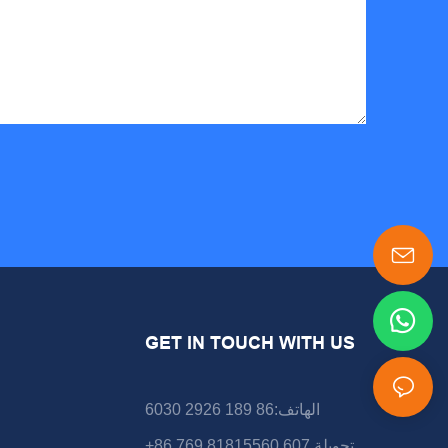
GET IN TOUCH WITH US
الهاتف:86 189 2926 6030
+86 769 81815560 تحويلة.607