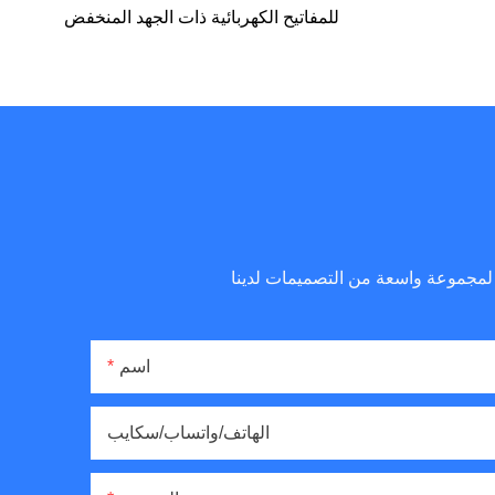
للمفاتيح الكهربائية ذات الجهد المنخفض
اسم
الهاتف/واتساب/سكايب