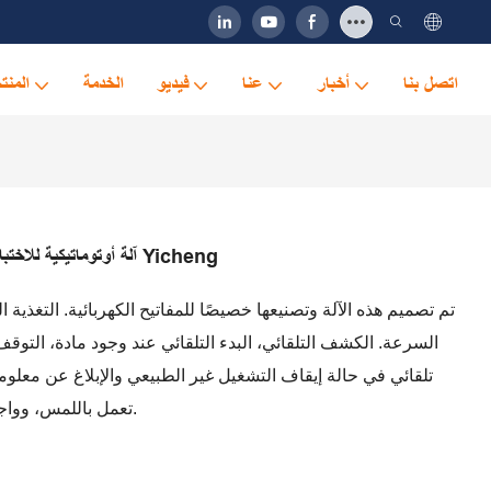
اتصل بنا
أخبار
عنا
فيديو
الخدمة
المنت
آلة أوتوماتيكية للاختبار الوظيفي للتبديل حسب الطلب من Yicheng
تم تصميم هذه الآلة وتصنيعها خصيصًا للمفاتيح الكهربائية. التغذية ا
السرعة. الكشف التلقائي، البدء التلقائي عند وجود مادة، التوقف 
تلقائي في حالة إيقاف التشغيل غير الطبيعي والإبلاغ عن معل
تعمل باللمس، وواجهة بديهية، وتشغيل بسيط وآمن.