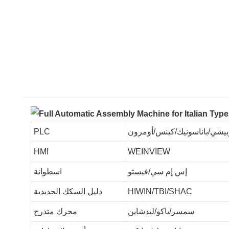
يشي/باناسونيك/كينس/أومرون
PLC
HMI
WEINVIEW
إس إم سي/فيستو
اسطوانة
HIWIN/TBI/SHAC
دليل السكك الحديدية
سمسر/ياكو/ليدشاين
محرك متدرج