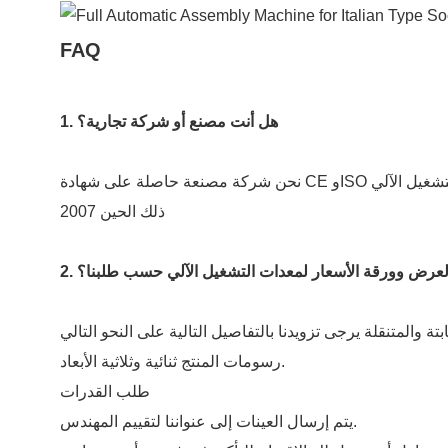
FAQ
1. هل أنت مصنع أو شركة تجارية؟
نحن شركة مصنعة حاصلة على شهادة CE وISO متخصصة في معدات التشغيل الآلي R&د والتصنيع في مجالات المفاتيح والمحركات ومراوح التبريد والطبية وغيرها من المجالات الصناعية منذ
ذلك الحين 2007
 العرض وورقة الأسعار لمعدات التشغيل الآلي حسب طلبنا؟
رسومات المنتج ثنائية وثلاثية الأبعاد.
طلب القدرات
يتم إرسال العينات إلى عنواننا لتقييم المهندس.