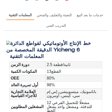
خدمات ما بعد البيع
التعبئة والتغليف والشحن
المعلمات التقنية
التدريب الفني
المعلمات التقنية
2.5 ثانية/قطعة
دورة الزمن
القطع13
المكونات الكمية
OEE
80%
98%
أول تمريرة العائد
باناسونيك، ميتسوبيشي، إس إم
العلامة التجارية
سي، كينس، أومرون
للأجزاء القياسية
12 مشغلًا للتحميل الفرعي
للتدفئة، ومشغل واحد يشغل
المشغلين المطلوبين
الخط